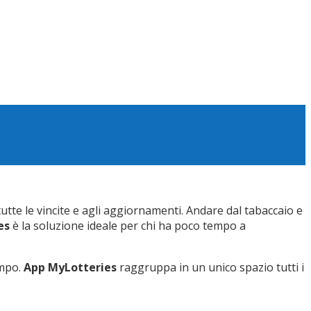
utte le vincite e agli aggiornamenti. Andare dal tabaccaio e
es
è la soluzione ideale per chi ha poco tempo a
empo.
App MyLotteries
raggruppa in un unico spazio tutti i