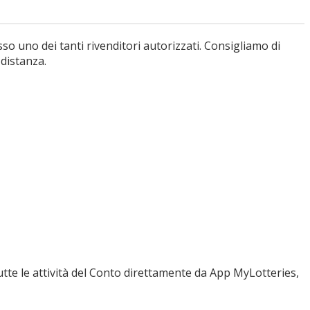
o uno dei tanti rivenditori autorizzati. Consigliamo di
 distanza.
tutte le attività del Conto direttamente da App MyLotteries,