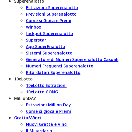
Superenalotto
Estrazioni Superenalotto
Previsioni Superenalotto
Come si Gioca e Premi
Winbox
Jackpot Superenalotto
Superstar
App SuperEnalotto
Sistemi Superenalotto
Generatore di Numeri Superenalotto Casuali
Numeri Frequenti Superenalotto
Ritardatari Superenalotto
10eLotto
10eLotto Estrazioni
10eLotto GONG
MillionDAY
Estrazioni Million Day
Come si gioca e Premi
Gratta&Vinci
Nuovi Gratta e Vinci
Il Miliardario