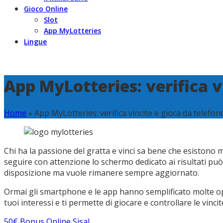
Gioco Online
Slot
App MyLotteries
Lingue
App MyLotteries: verifica v
Home
»
App MyLotteries: verifica vincite e gioca da telefon
Chi ha la passione del gratta e vinci sa bene che esistono m
seguire con attenzione lo schermo dedicato ai risultati può 
disposizione ma vuole rimanere sempre aggiornato.
Ormai gli smartphone e le app hanno semplificato molte o
tuoi interessi e ti permette di giocare e controllare le vinci
50€ Bonus Online Sisal