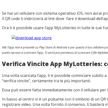
Se hai un cellulare con sistema operativo iOS, non avrai prob
Il QR code ti indirizzerà al link dove fare il download dell’ap
Ora ti è possibile usare l’app MyLotteries in tutte le sue fu
NB: l’app non è presente su Play Store di Android e per questo il tuo cellulare 
punto riprova a scaricare l’app. Ti verrà poi permesso di scaricare il file Mylotte
Verifica Vincite App MyLotteries: 
Una volta scaricata l’app, ti è possibile cominciare subito a
“verifica vincite”, certamente tra le più importanti.
Essa può essere fatta immediatamente con il cellulare per v
In basso al centro vi è un pulsante con il simbolo di un QR C
registrare video. Una volta fornito il consenso, ti basterà i