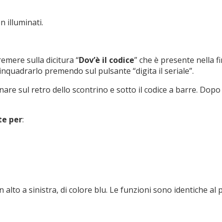
n illuminati.
emere sulla dicitura “
Dov’è il codice
” che è presente nella 
a inquadrarlo premendo sul pulsante “digita il seriale”.
onare sul retro dello scontrino e sotto il codice a barre. Dopo 
te per
:
n alto a sinistra, di colore blu. Le funzioni sono identiche al