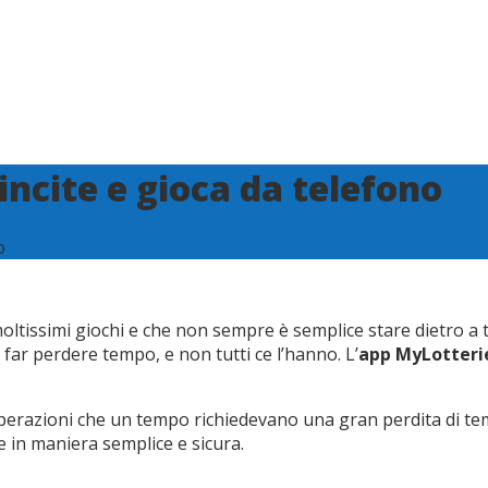
incite e gioca da telefono
o
oltissimi giochi e che non sempre è semplice stare dietro a t
far perdere tempo, e non tutti ce l’hanno. L’
app MyLotteri
perazioni che un tempo richiedevano una gran perdita di t
te in maniera semplice e sicura.