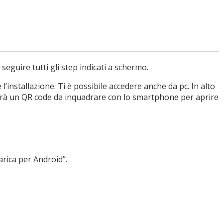
 seguire tutti gli step indicati a schermo.
l’installazione. Ti è possibile accedere anche da pc. In alto
parirà un QR code da inquadrare con lo smartphone per aprire
arica per Android”.