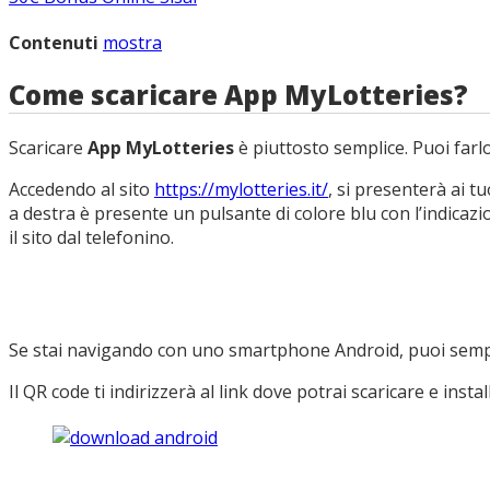
Contenuti
mostra
Come scaricare App MyLotteries?
Scaricare
App MyLotteries
è piuttosto semplice. Puoi farlo
Accedendo al sito
https://mylotteries.it/
, si presenterà ai t
a destra è presente un pulsante di colore blu con l’indicaz
il sito dal telefonino.
Se stai navigando con uno smartphone Android, puoi semplic
Il QR code ti indirizzerà al link dove potrai scaricare e inst