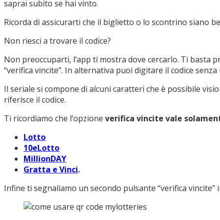
saprai subito se hai vinto.
Ricorda di assicurarti che il biglietto o lo scontrino siano be
Non riesci a trovare il codice?
Non preoccuparti, l’app ti mostra dove cercarlo. Ti basta pr
“verifica vincite”. In alternativa puoi digitare il codice senz
Il seriale si compone di alcuni caratteri che è possibile visi
riferisce il codice.
Ti ricordiamo che l’opzione
verifica vincite vale solamen
Lotto
10eLotto
MillionDAY
Gratta e Vinci
.
Infine ti segnaliamo un secondo pulsante “verifica vincite” i